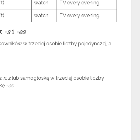
t)
watch
TV every evening.
t)
watch
TV every evening.
ek
-s
i
-es
sowników w trzeciej osobie liczby pojedynczej, a
s
,
x
,
z
lub samogłoską w trzeciej osobie liczby
wkę
-es
.