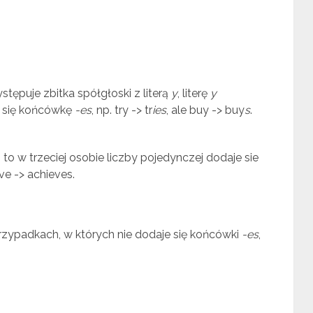
tępuje zbitka spółgłoski z literą
y
, literę
y
e się końcówkę
-es
, np. try -> tr
ies
, ale buy -> buy
s
.
, to w trzeciej osobie liczby pojedynczej dodaje sie
eve -> achieves.
rzypadkach, w których nie dodaje się końcówki
-es
,