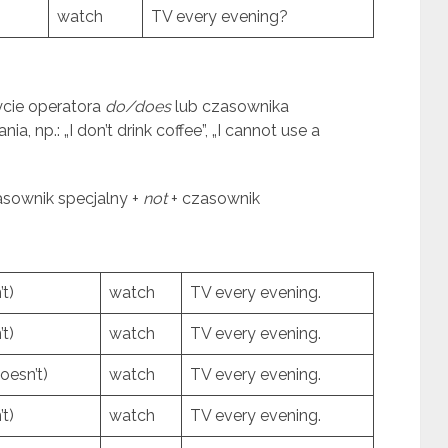
watch
TV every evening?
ycie operatora
do/does
lub czasownika
a, np.: „I don’t drink coffee”, „I cannot use a
sownik specjalny +
not
+ czasownik
t)
watch
TV every evening.
t)
watch
TV every evening.
oesn’t)
watch
TV every evening.
t)
watch
TV every evening.