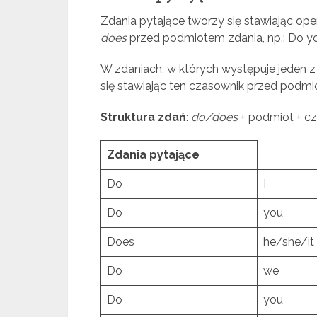
Zdania pytające tworzy się stawiając ope
does
przed podmiotem zdania, np.: Do yo
W zdaniach, w których występuje jeden 
się stawiając ten czasownik przed podmiot
Struktura zdań
:
do/does
+ podmiot + c
Zdania pytające
Do
I
Do
you
Does
he/she/it
Do
we
Do
you