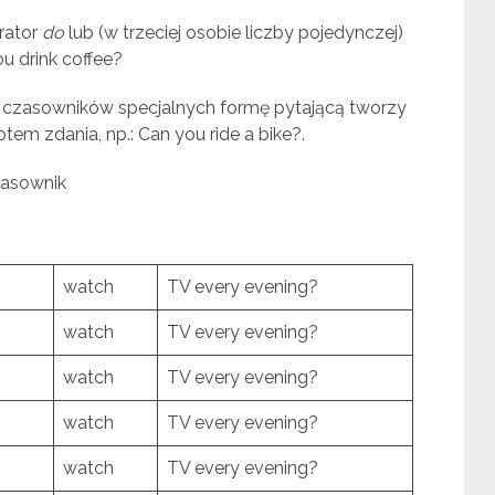
rator
do
lub (w trzeciej osobie liczby pojedynczej)
u drink coffee?
z czasowników specjalnych formę pytającą tworzy
em zdania, np.: Can you ride a bike?.
zasownik
watch
TV every evening?
watch
TV every evening?
watch
TV every evening?
watch
TV every evening?
watch
TV every evening?