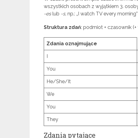
wszystkich osobach z wyjątkiem 3. osoby
-es
lub
-s
, np.: „I watch TV every morning
Struktura zdań
: podmiot + czasownik (+
Zdania oznajmujące
I
You
He/She/It
We
You
They
Zdania pytające