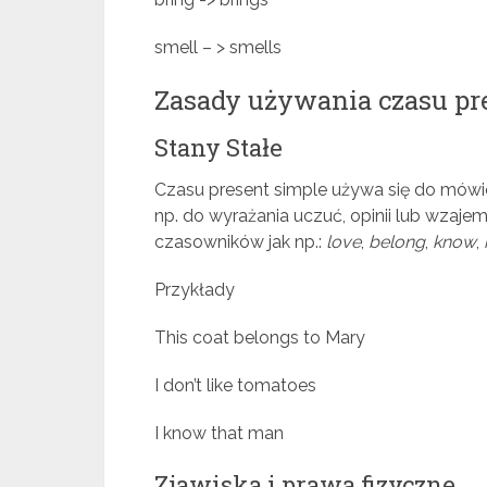
smell – > smells
Zasady używania czasu pr
Stany Stałe
Czasu present simple używa się do mówie
np. do wyrażania uczuć, opinii lub wzajem
czasowników jak np.:
love
,
belong
,
know
,
Przykłady
This coat belongs to Mary
I don’t like tomatoes
I know that man
Zjawiska i prawa fizyczne