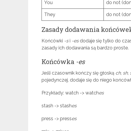
You
do not (don’
They
do not (don’
Zasady dodawania końców
Końcówki
-s
i
-es
dodaje się tylko do cza
zasady ich dodawania są bardzo proste.
Końcówka
-es
Jeśli czasownik kończy się głoską
ch
,
sh
,
pojedynczej, dodaje się do niego końcó
Przykłady: watch -> watch
es
stash -> stash
es
press -> press
es