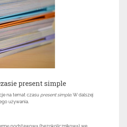
zasie present simple
acje na temat czasu
present simple
. W dalszej
ego używania.
formę podstawową (bezokolicznikową) we