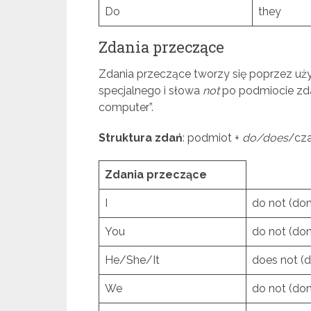
Do
they
Zdania przeczące
Zdania przeczące tworzy się poprzez uż
specjalnego i słowa
not
po podmiocie zdani
computer”.
Struktura zdań
: podmiot +
do/does
/cza
Zdania przeczące
I
do not (don’
You
do not (don’
He/She/It
does not (d
We
do not (don’