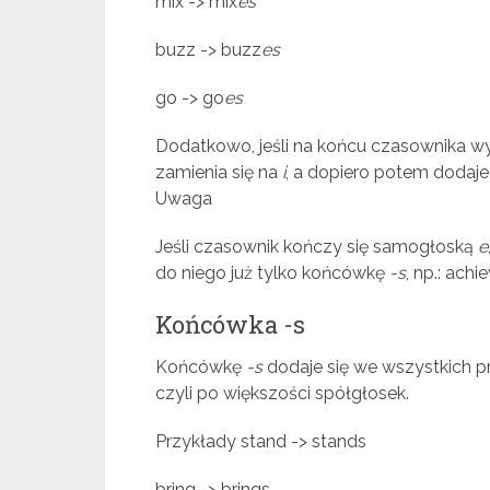
mix -> mix
es
buzz -> buzz
es
go -> go
es
Dodatkowo, jeśli na końcu czasownika wys
zamienia się na
i
, a dopiero potem dodaj
Uwaga
Jeśli czasownik kończy się samogłoską
e
do niego już tylko końcówkę
-s
, np.: achi
Końcówka -s
Końcówkę
-s
dodaje się we wszystkich p
czyli po większości spółgłosek.
Przykłady stand -> stands
bring -> brings