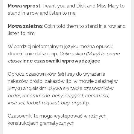
Mowa wprost
: I want you and Dick and Miss Mary to
stand in a row and listen to me.
Mowa zależna
: Colin told them to stand in a row and
listen to him.
W bardziej nieformalnym języku można opuścić
dopełnienie dalsze, np.
Colin asked (Mary) to come
closer
.
Inne czasowniki wprowadzające
Oprócz czasowników
tell
i
say
do wyrażania
nakazów, próśb, zakazów itp. w mowie zależnej w
języku angielskim używa się także czasowników
order
,
recommend
,
deny
,
suggest
,
command
,
instruct
,
forbid
,
request
,
beg
,
urge
itp.
Czasowniki te mogą występować w różnych
konstrukcjach gramatycznych