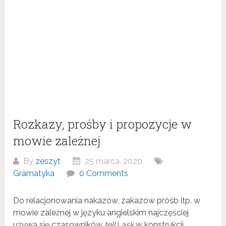
Rozkazy, prośby i propozycje w
mowie zależnej
By
zeszyt
25 marca, 2020
Gramatyka
0 Comments
Do relacjonowania nakazów, zakazów próśb itp. w
mowie zależnej w języku angielskim najczęściej
używa się czasowników
tell
i
ask
w konstrukcji