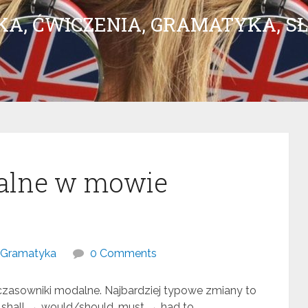
UKA, ĆWICZENIA, GRAMATYKA, 
alne w mowie
Gramatyka
0 Comments
czasowniki modalne. Najbardziej typowe zmiany to
 shall → would/should, must → had to