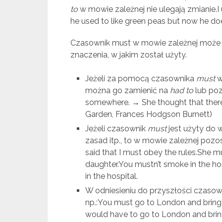
to
w mowie zależnej nie ulegają zmianie.I 
he used to like green peas but now he d
Czasownik must w mowie zależnej może p
znaczenia, w jakim został użyty.
Jeżeli za pomocą czasownika
must
w
można go zamienić na
had to
lub poz
somewhere. → She thought that ther
Garden, Frances Hodgson Burnett)
Jeżeli czasownik
must
jest użyty do 
zasad itp., to w mowie zależnej pozo
said that I must obey the rules.She 
daughter.You mustn’t smoke in the h
in the hospital.
W odniesieniu do przyszłości czaso
np.:You must go to London and bring 
would have to go to London and bring