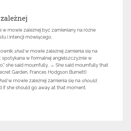
zależnej
e w mowie zależnej być zamieniany na różne
tu i intencji mówiącego.
sownik
shall
w mowie zależnej zamienia się na
t spotykana w formalnej angielszczyźnie w
 go,” she said mournfully. → She said mournfully that
ecret Garden, Frances Hodgson Burnett)
hall
w mowie zależnej zamienia się na
should
,
d if she should go away at that moment.