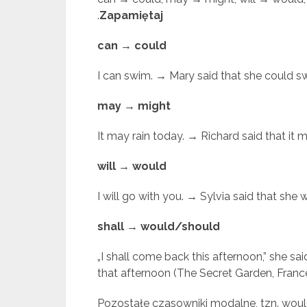
.
Zapamiętaj
can → could
I can swim. → Mary said that she could s
may → might
It may rain today. → Richard said that it m
will → would
I will go with you. → Sylvia said that she
shall → would/should
„I shall come back this afternoon,” she 
that afternoon (The Secret Garden, Fran
Pozostałe czasowniki modalne, tzn. would