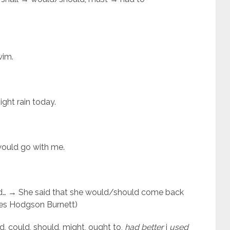
wim.
ight rain today.
 would go with me.
said… → She said that she would/should come back
ces Hodgson Burnett)
, could, should, might, ought to,
had better
i
used