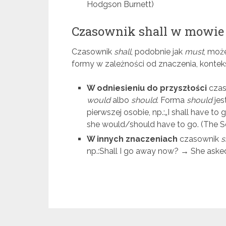
Hodgson Burnett)
Czasownik shall w mowie 
Czasownik
shall
, podobnie jak
must
, moż
formy w zależności od znaczenia, konteks
W odniesieniu do przyszłości
cza
would
albo
should
. Forma
should
jes
pierwszej osobie, np.:„I shall have to
she would/should have to go. (The S
W innych znaczeniach
czasownik
s
np.:Shall I go away now? → She aske