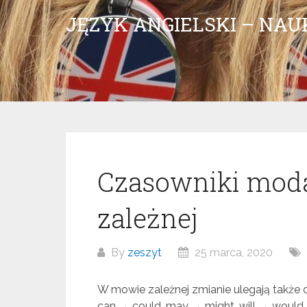
Skip
JĘZYK ANGIELSKI – NA
to
content
Czasowniki mod
zależnej
By
zeszyt
25 marca, 2020
W mowie zależnej zmianie ulegają także 
can → could, may → might, will → would,