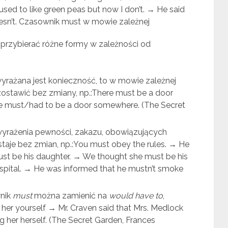
used to like green peas but now I don’t. → He said
oesn’t. Czasownik must w mowie zależnej
rzybierać różne formy w zależności od
yrażana jest konieczność, to w mowie zależnej
ostawić bez zmiany, np.:There must be a door
e must/had to be a door somewhere. (The Secret
wyrażenia pewności, zakazu, obowiązujących
staje bez zmian, np.:You must obey the rules. → He
must be his daughter. → We thought she must be his
ospital. → He was informed that he mustn’t smoke
wnik
must
można zamienić na
would have to
,
her yourself → Mr. Craven said that Mrs. Medlock
 her herself. (The Secret Garden, Frances